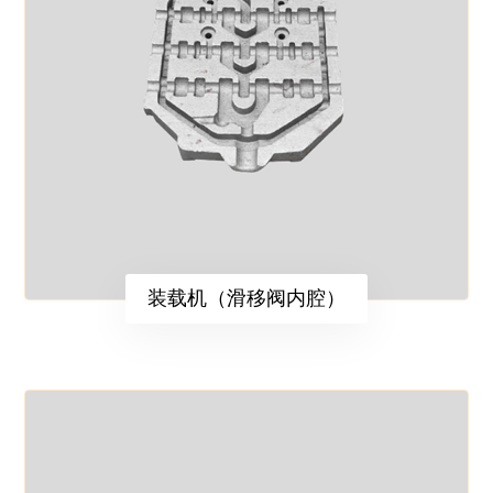
装载机（滑移阀内腔）